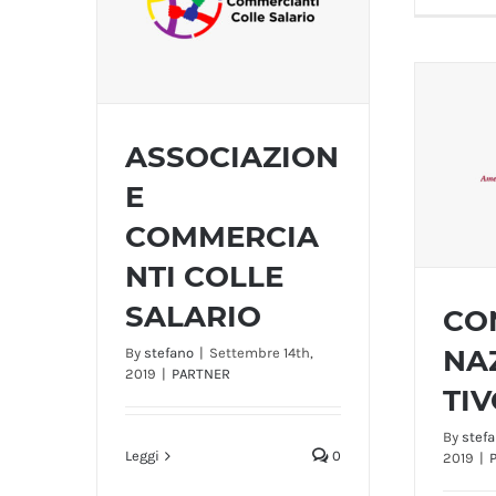
ASSOCIAZION
E
ASSOCIAZIONE
COMMERCIA
COMMERCIANTI COLLE
SALARIO
NTI COLLE
SALARIO
CO
NA
By
stefano
|
Settembre 14th,
2019
|
PARTNER
CONV
TIV
By
stef
Leggi
0
2019
|