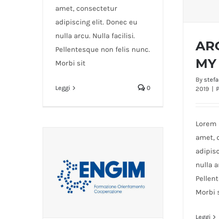
amet, consectetur
adipiscing elit. Donec eu
nulla arcu. Nulla facilisi.
AR
Pellentesque non felis nunc.
MY
Morbi sit
By
stef
A
Leggi
0
2019
|
Lorem 
amet, 
adipisc
nulla a
Pellen
Morbi 
Leggi