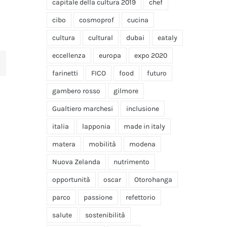
capitale della cultura 2019
chef
cibo
cosmoprof
cucina
cultura
cultural
dubai
eataly
eccellenza
europa
expo 2020
farinetti
FICO
food
futuro
gambero rosso
gilmore
Gualtiero marchesi
inclusione
italia
lapponia
made in italy
matera
mobilità
modena
Nuova Zelanda
nutrimento
opportunità
oscar
Otorohanga
parco
passione
refettorio
salute
sostenibilità