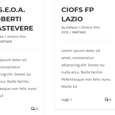
.S.E.O.A.
CIOFS FP
OBERTI
LAZIO
S.E.O.A. GIOBERTI
ASTEVERE
By
stefano
|
Ottobre 10th,
CIOFS FP LAZIO
TRASTEVERE
2019
|
PARTNER
ano
|
Ottobre 10th,
PARTNER
Lorem ipsum dolor sit
amet, consectetur
ipsum dolor sit
adipiscing elit. Donec eu
consectetur
nulla arcu. Nulla facilisi.
ing elit. Donec eu
Pellentesque non felis nunc.
rcu. Nulla facilisi.
Morbi sit
tesque non felis nunc.
sit
Leggi
0
0