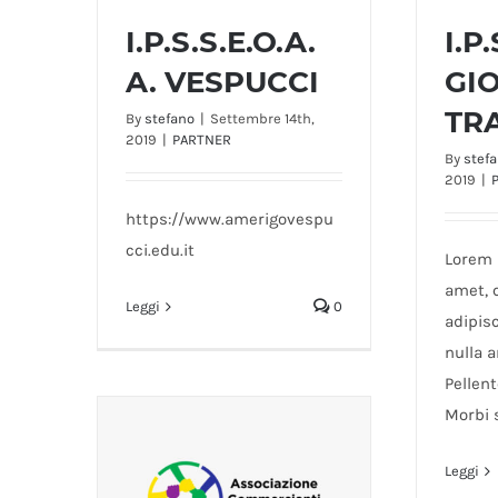
I.P.S.S.E.O.A.
I.P
A. VESPUCCI
GI
I.P.S.S.E.O.A. A.
I.P.
TR
By
stefano
|
Settembre 14th,
VESPUCCI
2019
|
PARTNER
By
stef
2019
|
https://www.amerigovespu
cci.edu.it
Lorem 
amet, 
Leggi
0
adipisc
nulla a
Pellen
Morbi 
Leggi