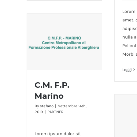
Lorem 
amet, 
adipisc
nulla a
Pellen
Morbi 
Leggi
C.M. F.P.
Marino
By
stefano
|
Settembre 14th,
C.M. F.P. Marino
2019
|
PARTNER
Lorem ipsum dolor sit