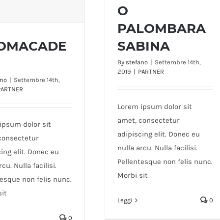
O
ALBERGHIERO
PALOMBARA
PALOMBARA SABINA
OMACADE
SABINA
By
stefano
|
Settembre 14th,
2019
|
PARTNER
ano
|
Settembre 14th,
ROMACADEMY
PARTNER
Lorem ipsum dolor sit
amet, consectetur
ipsum dolor sit
adipiscing elit. Donec eu
consectetur
nulla arcu. Nulla facilisi.
ing elit. Donec eu
Pellentesque non felis nunc.
rcu. Nulla facilisi.
Morbi sit
tesque non felis nunc.
sit
Leggi
0
0