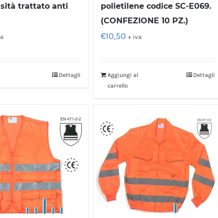
sità trattato anti
polietilene codice SC-E069.
(CONFEZIONE 10 PZ.)
€
10,50
va
+ iva
Dettagli
Aggiungi al
Dettagli
carrello