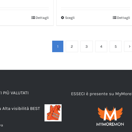
Dettagli
Scegli
Dettagli
1
2
3
4
5
 PIÙ VALUTATI
ESSECI è presente su MyMor
u Alta visibilità BEST
va