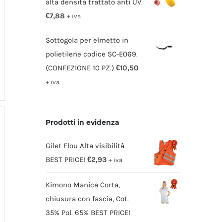
alta densità trattato anti UV.
€
7,88
+ iva
Sottogola per elmetto in
polietilene codice SC-E069.
(CONFEZIONE 10 PZ.)
€
10,50
+ iva
Prodotti in evidenza
Gilet Flou Alta visibilità
BEST PRICE!
€
2,93
+ iva
Kimono Manica Corta,
chiusura con fascia, Cot.
35% Pol. 65% BEST PRICE!