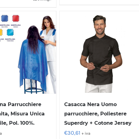
ina Parrucchiere
Casacca Nera Uomo
ita, Misura Unica
parrucchiere, Poliestere
le, Pol. 100%.
Superdry + Cotone Jersey
€
30,61
va
+ iva