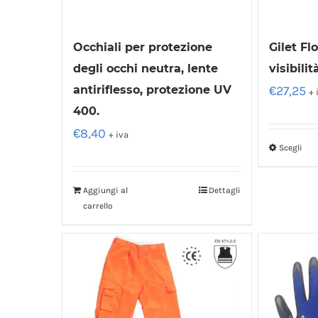
Occhiali per protezione
Gilet Fl
degli occhi neutra, lente
visibilit
antiriflesso, protezione UV
€
27,25
+ 
400.
€
8,40
+ iva
Scegli
Aggiungi al
Dettagli
carrello