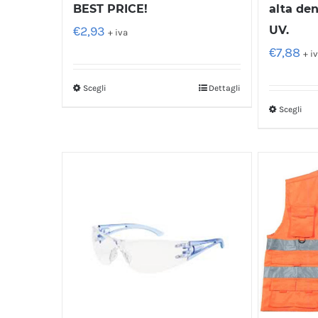
BEST PRICE!
alta den
€
2,93
UV.
+ iva
€
7,88
+ i
Scegli
Dettagli
Scegli