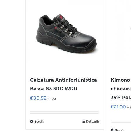
Calzatura Antinfortunistica
Kimono 
Bassa S3 SRC WRU
chiusura
€
30,56
35% Pol
+ iva
€
21,00
+ 
Scegli
Dettagli
Scegli