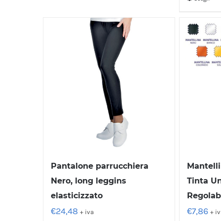
Mantell
Pantalone parrucchiera
Tinta Un
Nero, long leggins
Regolabi
elasticizzato
€
7,86
€
24,48
+ i
+ iva