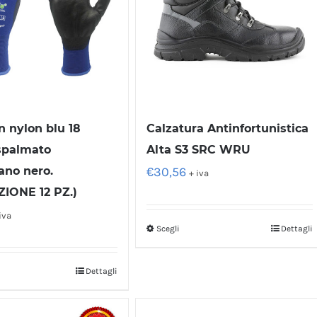
n nylon blu 18
Calzatura Antinfortunistica
spalmato
Alta S3 SRC WRU
ano nero.
€
30,56
+ iva
IONE 12 PZ.)
iva
Scegli
Dettagli
Dettagli