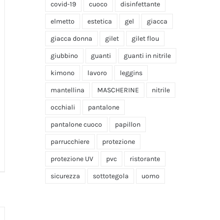
covid-19
cuoco
disinfettante
elmetto
estetica
gel
giacca
giacca donna
gilet
gilet flou
giubbino
guanti
guanti in nitrile
kimono
lavoro
leggins
mantellina
MASCHERINE
nitrile
occhiali
pantalone
pantalone cuoco
papillon
parrucchiere
protezione
protezione UV
pvc
ristorante
sicurezza
sottotegola
uomo