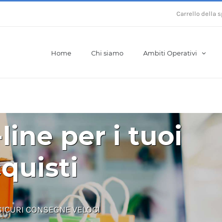
Carrello della 
Home
Chi siamo
Ambiti Operativi
ine per i tuoi
quisti
SICURI CONSEGNE VELOCI