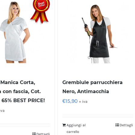
Grembiule parrucchiera
Manica Corta,
Nero, Antimacchia
 con fascia, Cot.
€
15,90
. 65% BEST PRICE!
+ iva
iva
Aggiungi al
Dettagli
carrello
Dettagli