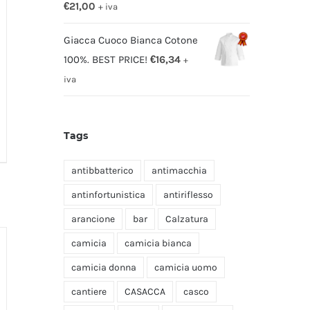
€
21,00
+ iva
Giacca Cuoco Bianca Cotone
100%. BEST PRICE!
€
16,34
+
iva
Tags
antibbatterico
antimacchia
antinfortunistica
antiriflesso
arancione
bar
Calzatura
camicia
camicia bianca
camicia donna
camicia uomo
cantiere
CASACCA
casco