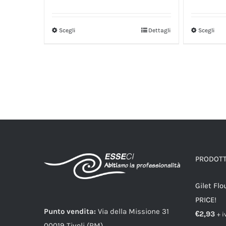
Scegli
Scegli
Dettagli
PRODOTTI
Gilet Flo
PRICE!
Punto vendita:
Via della Missione 31
€
2,93
+ i
00019 Tivoli (RM)