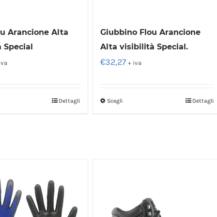
ou Arancione Alta
Giubbino Flou Arancione
à Special
Alta visibilità Special.
€
32,27
iva
+ iva
Dettagli
Scegli
Dettagli