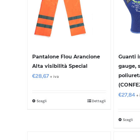
Pantalone Flou Arancione
Guanti i
Alta visibilità Special
gauge, 
€
28,67
poliuret
+ iva
(CONFEZ
€
27,84
+ 
Scegli
Dettagli
Scegli