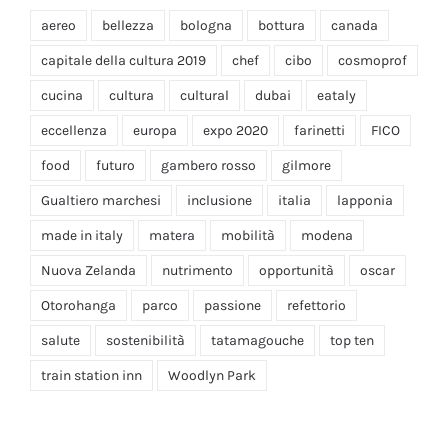
aereo
bellezza
bologna
bottura
canada
capitale della cultura 2019
chef
cibo
cosmoprof
cucina
cultura
cultural
dubai
eataly
eccellenza
europa
expo 2020
farinetti
FICO
food
futuro
gambero rosso
gilmore
Gualtiero marchesi
inclusione
italia
lapponia
made in italy
matera
mobilità
modena
Nuova Zelanda
nutrimento
opportunità
oscar
Otorohanga
parco
passione
refettorio
salute
sostenibilità
tatamagouche
top ten
train station inn
Woodlyn Park