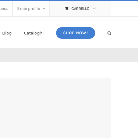
spesa
Il mio profilo
CARRELLO
Blog
Cataloghi
SHOP NOW!