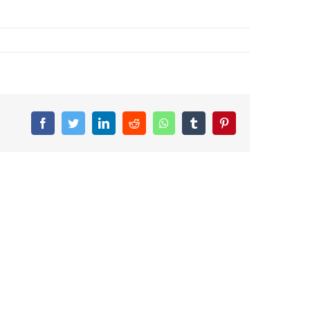
Facebook
Twitter
LinkedIn
Reddit
Whatsapp
Tumblr
Pinterest