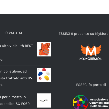
 PIÙ VALUTATI
ESSECI è presente su MyMor
u Alta visibilità BEST
va
n polietilene, ad
ità trattato anti UV.
ESSECI fa parte di
va
a per elmetto in
ene codice SC-E069.