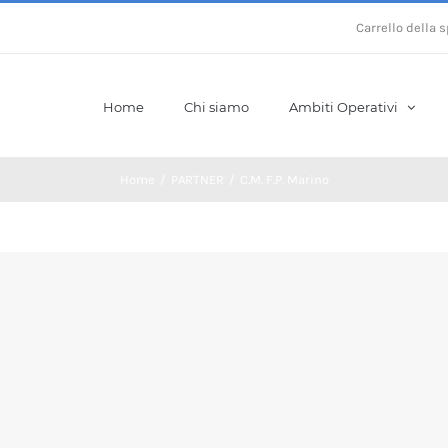
Carrello della 
Home
Chi siamo
Ambiti Operativi
Home
/
PARTNER
/
C.M. F.P. Marino