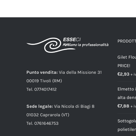
PRODOTTI
Gilet Flo
PRICE!
Punto vendita:
Via della Missione 31
€
2,93
+ i
00019 Tivoli (RM)
Elmetto i
Tel. 0774017412
alta dens
€
7,88
Sede legale:
Via Nicola di Biagi 8
+ i
01032 Caprarola (VT)
Sottogol
Tel. 0761646753
polietil