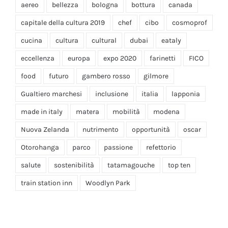
aereo
bellezza
bologna
bottura
canada
capitale della cultura 2019
chef
cibo
cosmoprof
cucina
cultura
cultural
dubai
eataly
eccellenza
europa
expo 2020
farinetti
FICO
food
futuro
gambero rosso
gilmore
Gualtiero marchesi
inclusione
italia
lapponia
made in italy
matera
mobilità
modena
Nuova Zelanda
nutrimento
opportunità
oscar
Otorohanga
parco
passione
refettorio
salute
sostenibilità
tatamagouche
top ten
train station inn
Woodlyn Park