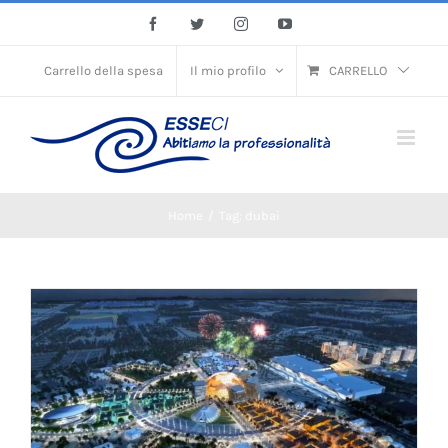
Skip
Facebook
Twitter
Instagram
YouTube
to
content
Carrello della spesa
Il mio profilo
CARRELLO
Home
/
Tag:
dubai