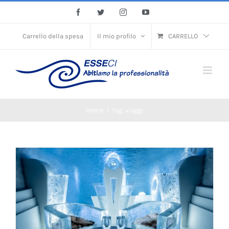
Skip
Facebook
Twitter
Instagram
YouTube
to
content
Carrello della spesa
Il mio profilo
CARRELLO
Home
/
Tag:
viaggi