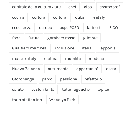
capitale della cultura 2019
chef
cibo
cosmoprof
cucina
cultura
cultural
dubai
eataly
eccellenza
europa
expo 2020
farinetti
FICO
food
futuro
gambero rosso
gilmore
Gualtiero marchesi
inclusione
italia
lapponia
made in italy
matera
mobilità
modena
Nuova Zelanda
nutrimento
opportunità
oscar
Otorohanga
parco
passione
refettorio
salute
sostenibilità
tatamagouche
top ten
train station inn
Woodlyn Park