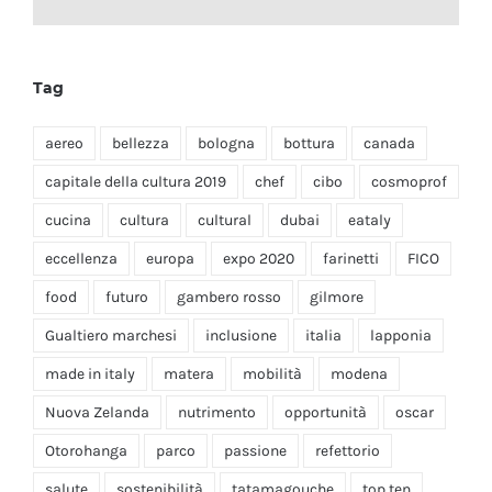
Tag
aereo
bellezza
bologna
bottura
canada
capitale della cultura 2019
chef
cibo
cosmoprof
cucina
cultura
cultural
dubai
eataly
eccellenza
europa
expo 2020
farinetti
FICO
food
futuro
gambero rosso
gilmore
Gualtiero marchesi
inclusione
italia
lapponia
made in italy
matera
mobilità
modena
Nuova Zelanda
nutrimento
opportunità
oscar
Otorohanga
parco
passione
refettorio
salute
sostenibilità
tatamagouche
top ten