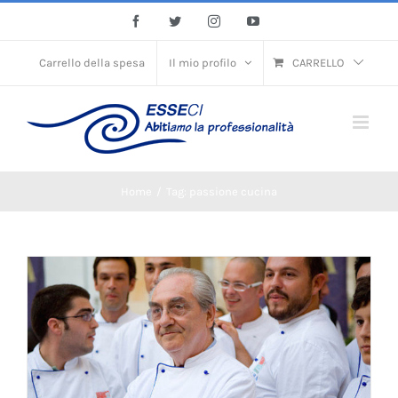
Skip
Facebook
Twitter
Instagram
YouTube
to
content
Carrello della spesa
Il mio profilo
CARRELLO
Home
/
Tag:
passione cucina