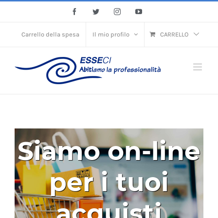
Skip
Facebook
Twitter
Instagram
YouTube
to
content
Carrello della spesa
Il mio profilo
CARRELLO
Siamo on-line
per i tuoi
acquisti