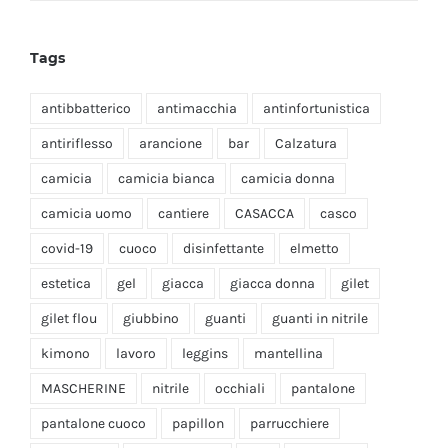
Tags
antibbatterico
antimacchia
antinfortunistica
antiriflesso
arancione
bar
Calzatura
camicia
camicia bianca
camicia donna
camicia uomo
cantiere
CASACCA
casco
covid-19
cuoco
disinfettante
elmetto
estetica
gel
giacca
giacca donna
gilet
gilet flou
giubbino
guanti
guanti in nitrile
kimono
lavoro
leggins
mantellina
MASCHERINE
nitrile
occhiali
pantalone
pantalone cuoco
papillon
parrucchiere