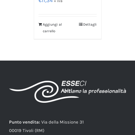
€
11,34
+ iva
Aggiungi al
Dettagli
carrello
Punto vendita:
Via della Missione 31
00019 Tivoli (RM)