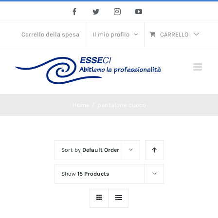
Skip
Facebook
Twitter
Instagram
YouTube
to
content
Carrello della spesa
Il mio profilo
CARRELLO
Home
/
pantalone cuoco
Sort by
Default Order
Show
15 Products