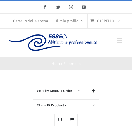
Skip
Facebook
Twitter
Instagram
YouTube
to
content
Carrello della spesa
Il mio profilo
CARRELLO
Home
/
camicia
Sort by
Default Order
Show
15 Products