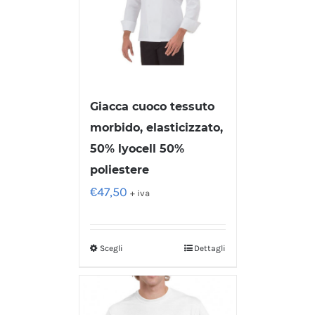
Giacca cuoco tessuto
morbido, elasticizzato,
50% lyocell 50%
poliestere
€
47,50
+ iva
Scegli
Dettagli