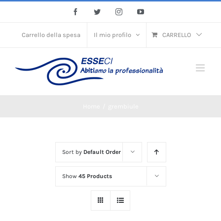
Skip
Facebook
Twitter
Instagram
YouTube
to
content
Carrello della spesa
Il mio profilo
CARRELLO
Home
/
grembiule
Sort by
Default Order
Show
45 Products