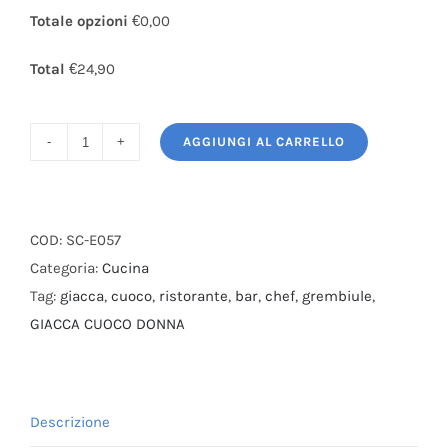
Totale opzioni
€0,00
Total
€24,90
AGGIUNGI AL CARRELLO
Giacca
Cuoco
Donna
Bianca
COD:
SC-E057
con
Categoria:
Cucina
automatici
Tag:
giacca
,
cuoco
,
ristorante
,
bar
,
chef
,
grembiule
,
Cotone
GIACCA CUOCO DONNA
100%
quantità
Descrizione