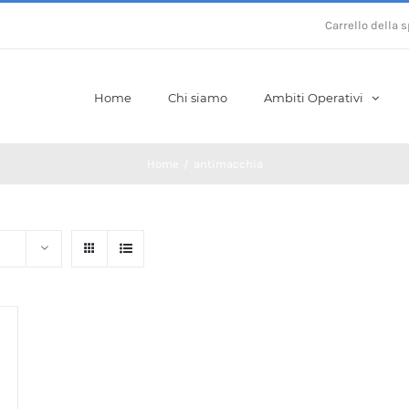
Carrello della 
Home
Chi siamo
Ambiti Operativi
Home
/
antimacchia