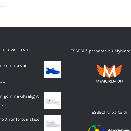
 PIÙ VALUTATI
ESSECI è presente su MyMor
in gomma vari
 iva
in gomma ultralight
 iva
ESSECI fa parte di
o Antinfortunistico