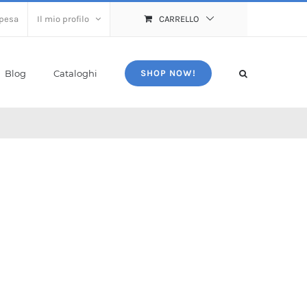
spesa
Il mio profilo
CARRELLO
Blog
Cataloghi
SHOP NOW!