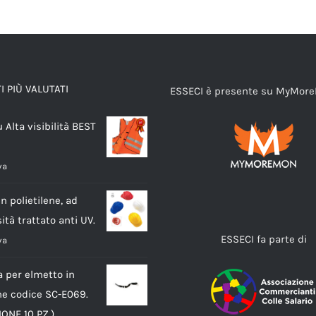
 PIÙ VALUTATI
ESSECI è presente su MyMor
u Alta visibilità BEST
va
n polietilene, ad
ità trattato anti UV.
ESSECI fa parte di
va
a per elmetto in
ene codice SC-E069.
ONE 10 PZ.)