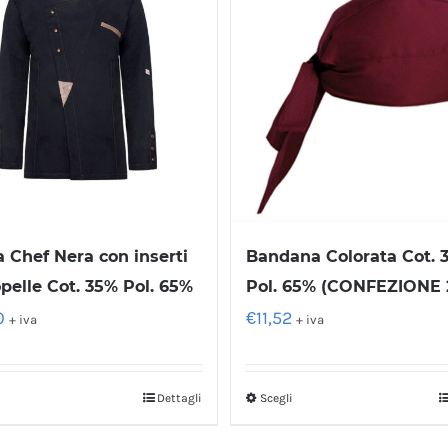
a Chef Nera con inserti
Bandana Colorata Cot. 
opelle Cot. 35% Pol. 65%
Pol. 65% (CONFEZIONE 2
0
€
11,52
+ iva
+ iva
Dettagli
Scegli