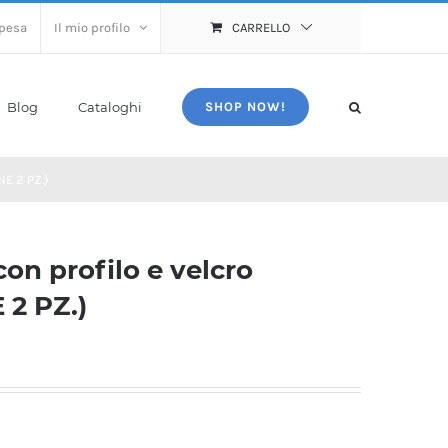
spesa
Il mio profilo
CARRELLO
Blog
Cataloghi
SHOP NOW!
NE 2 PZ.)
on profilo e velcro
 2 PZ.)