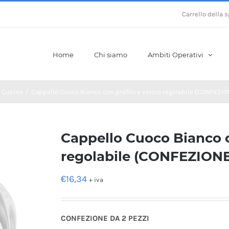
Carrello della 
Home
Chi siamo
Ambiti Operativi
Cucina
/
Cappello Cuoco Bianco con profilo e velcro regolabile (CONFEZIO
Cappello Cuoco Bianco c
regolabile (CONFEZIONE
€
16,34
+ iva
CONFEZIONE DA 2 PEZZI