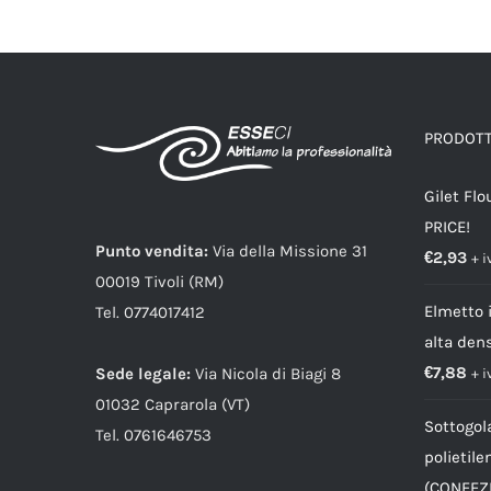
PRODOTTI
Gilet Flo
PRICE!
Punto vendita:
Via della Missione 31
€
2,93
+ i
00019 Tivoli (RM)
Elmetto i
Tel. 0774017412
alta dens
€
7,88
Sede legale:
Via Nicola di Biagi 8
+ i
01032 Caprarola (VT)
Sottogol
Tel. 0761646753
polietil
(CONFEZI