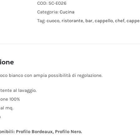
con
COD:
SC-E026
profilo
Categoria:
Cucina
e
Tag:
cuoco
,
ristorante
,
bar
,
cappello
,
chef
,
cappel
velcro
regolabile
(CONFEZIONE
2
ione
PZ.)
quantità
oco bianco con ampia possibilità di regolazione.
stente al lavaggio.
tone 100%
 al mq.
a
onibili: Profilo Bordeaux, Profilo Nero.