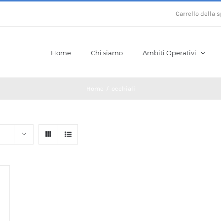
Carrello della 
Home
Chi siamo
Ambiti Operativi
Home
/
occhiali