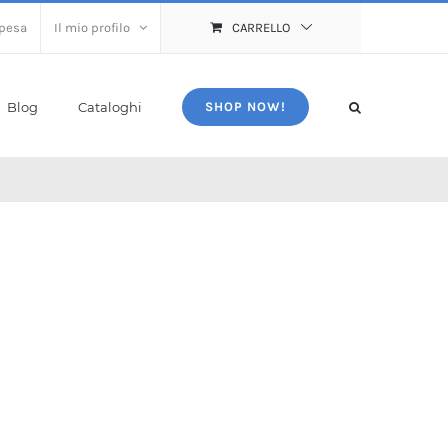
spesa
Il mio profilo
CARRELLO
Blog
Cataloghi
SHOP NOW!