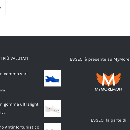
i
 PIÙ VALUTATI
ESSECI è presente su MyMor
in gomma vari
 iva
in gomma ultralight
 iva
ESSECI fa parte di
o Antinfortunistico