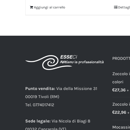
Aggiungi al carrello
Dettagl
PRODOTTI
Zoccolo 
colori
Punto vendita:
Via della Missione 31
€
27,36
+
00019 Tivoli (RM)
Zoccolo 
Tel. 0774017412
€
22,96
+
Sede legale:
Via Nicola di Biagi 8
Mocassin
01032 Caprarola (VT)