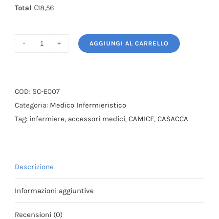
Total
€18,56
AGGIUNGI AL CARRELLO
Casacca
unisex
Infermiere
Cotone
COD:
SC-E007
100%
Categoria:
Medico Infermieristico
Verde
Tag:
infermiere
,
accessori medici
,
CAMICE
,
CASACCA
quantità
Descrizione
Informazioni aggiuntive
Recensioni (0)