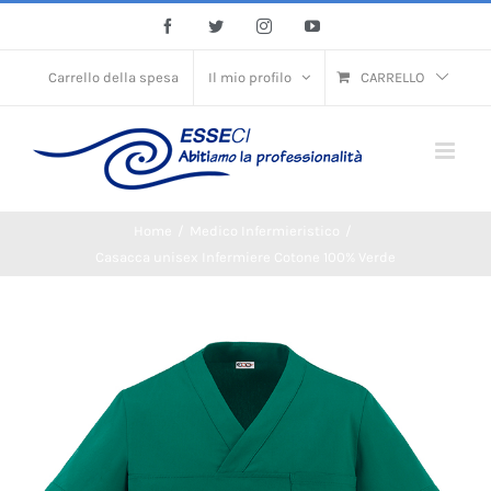
Skip
Facebook
Twitter
Instagram
YouTube
to
content
Carrello della spesa
Il mio profilo
CARRELLO
Home
/
Medico Infermieristico
/
Casacca unisex Infermiere Cotone 100% Verde